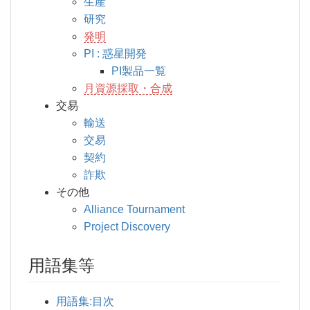
生産
研究
発明
PI : 惑星開発
PI製品一覧
月資源採取・合成
交易
輸送
交易
契約
詐欺
その他
Alliance Tournament
Project Discovery
用語集等
用語集:目次