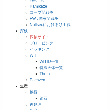
Flag PK
Kamikaze
コープ間戦争
FW : 国家間戦争
Nullsecにおける領土戦
探検
探検サイト
プロービング
ハッキング
WH
WH ID一覧
特殊天体一覧
Thera
Pochven
生産
採掘
鉱石
再処理