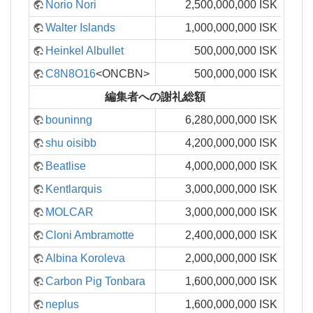
Norio Nori
2,500,000,000 ISK
Walter Islands
1,000,000,000 ISK
Heinkel Albullet
500,000,000 ISK
C8N8O16
<ONCBN>
500,000,000 ISK
編集者への謝礼総額
bouninng
6,280,000,000 ISK
shu oisibb
4,200,000,000 ISK
Beatlise
4,000,000,000 ISK
Kentlarquis
3,000,000,000 ISK
MOLCAR
3,000,000,000 ISK
Cloni Ambramotte
2,400,000,000 ISK
Albina Koroleva
2,000,000,000 ISK
Carbon Pig Tonbara
1,600,000,000 ISK
neplus
1,600,000,000 ISK