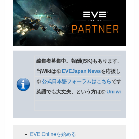
編集者募集中。報酬(ISK)もあります。
当Wikiは
EVEJapan News
を応援していま
公式日本語フォーラムはこちら
です。
英語でも大丈夫、という方は
Uni wiki
も見
EVE Onlineを始める