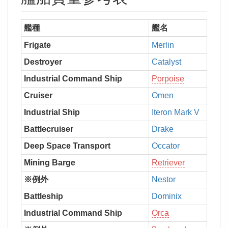
艦種
艦名
初
Frigate
Merlin
Destroyer
Catalyst
Industrial Command Ship
Porpoise
Cruiser
Omen
Industrial Ship
Iteron Mark V
Battlecruiser
Drake
Deep Space Transport
Occator
Mining Barge
Retriever
※例外
Nestor
Battleship
Dominix
Industrial Command Ship
Orca