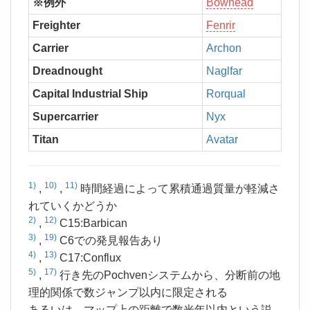
※例外
Bowhead
Freighter
Fenrir
Carrier
Archon
1
Dreadnought
Naglfar
1
Capital Industrial Ship
Rorqual
1
Supercarrier
Nyx
1
Titan
Avatar
2
1)
10)
11)
,
,
時間経過によって累積通過質量が軽減さ
れていくかどうか
2)
12)
,
C15:Barbican
3)
19)
,
C6での発見報告あり
4)
13)
,
C17:Conflux
5)
17)
,
行き先のPochvenシステムから、分断前の地
理的関係で数ジャンプ以内に限定される
あるいは、マップ上の距離で数光年以内という説