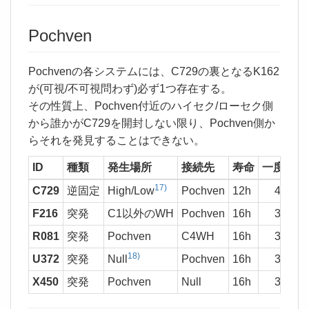
Pochven
Pochvenの各システムには、C729の裏となるK162
が(可視/不可視問わず)必ず1つ存在する。
その性質上、Pochven付近のハイセク/ローセク側
から誰かがC729を開封しない限り、Pochven側か
らそれを発見することはできない。
ID
種類
発生場所
接続先
寿命
一度に通
17)
C729
逆固定
High/Low
Pochven
12h
410,00
F216
突発
C1以外のWH
Pochven
16h
375,00
R081
突発
Pochven
C4WH
16h
375,00
18)
U372
突発
Null
Pochven
16h
375,00
X450
突発
Pochven
Null
16h
375,00