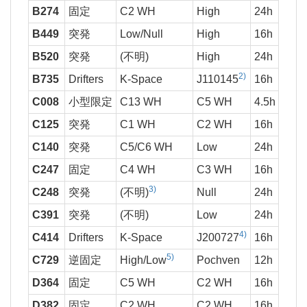
B274
固定
C2 WH
High
24h
37
B449
突発
Low/Null
High
16h
1,0
B520
突発
(不明)
High
24h
37
2)
B735
Drifters
K-Space
J110145
16h
37
C008
小型限定
C13 WH
C5 WH
4.5h
C125
突発
C1 WH
C2 WH
16h
C140
突発
C5/C6 WH
Low
24h
2,0
C247
固定
C4 WH
C3 WH
16h
37
3)
C248
突発
(不明)
Null
24h
2,0
C391
突発
(不明)
Low
24h
2,0
4)
C414
Drifters
K-Space
J200727
16h
37
5)
C729
逆固定
High/Low
Pochven
12h
41
D364
固定
C5 WH
C2 WH
16h
37
D382
固定
C2 WH
C2 WH
16h
37