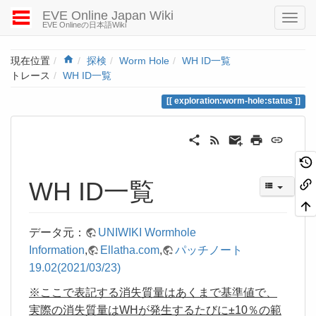
EVE Online Japan Wiki
EVE Onlineの日本語Wiki
Home
現在位置
探検
Worm Hole
WH ID一覧
トレース
WH ID一覧
exploration:worm-hole:status
WH ID一覧
データ元：
UNIWIKI Wormhole
Information
,
Ellatha.com
,
パッチノート
19.02(2021/03/23)
※ここで表記する消失質量はあくまで基準値で、
実際の消失質量はWHが発生するたびに±10％の範