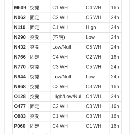
M609
突発
C1 WH
C4 WH
16h
N062
固定
C2 WH
C5 WH
24h
37
N110
固定
C1 WH
High
24h
N290
突発
(不明)
Low
24h
2,0
N432
突発
Low/Null
C5 WH
24h
2,0
N766
固定
C4 WH
C2 WH
16h
37
N770
突発
C3 WH
C5 WH
24h
37
N944
突発
Low/Null
Low
24h
2,0
N968
突発
C3 WH
C3 WH
16h
37
O128
突発
High/Low/Null
C4 WH
24h
37
O477
固定
C2 WH
C3 WH
16h
37
O883
突発
C1 WH
C3 WH
16h
P060
固定
C4 WH
C1 WH
16h