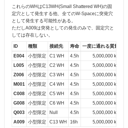
これらのWHはC13WH(Small Shattered WH)の固
定穴として発生する他、全てのW-Spaceに突発穴
として発生する可能性がある。
ただしA009は突発としての発生のみで、固定穴と
しては存在しない。
ID
種類
接続先
寿命
一度に通れる質量
消
E004
小型限定
C1 WH
4.5h
5,000,000 kg
1,
L005
小型限定
C2 WH
4.5h
5,000,000 kg
1,
Z006
小型限定
C3 WH
4.5h
5,000,000 kg
1,
M001
小型限定
C4 WH
4.5h
5,000,000 kg
1,
C008
小型限定
C5 WH
4.5h
5,000,000 kg
1,
G008
小型限定
C6 WH
4.5h
5,000,000 kg
1,
Q003
小型限定
Null
4.5h
5,000,000 kg
1,
A009
小型限定
C13 WH
16h
5,000,000 kg
1,