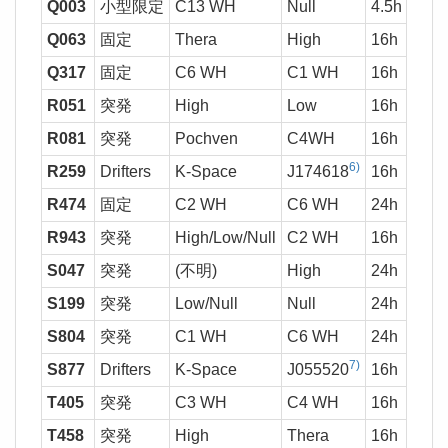
Q003
小型限定
C13 WH
Null
4.5h
Q063
固定
Thera
High
16h
Q317
固定
C6 WH
C1 WH
16h
R051
突発
High
Low
16h
1,0
R081
突発
Pochven
C4WH
16h
37
6)
R259
Drifters
K-Space
J174618
16h
37
R474
固定
C2 WH
C6 WH
24h
37
R943
突発
High/Low/Null
C2 WH
16h
37
S047
突発
(不明)
High
24h
37
S199
突発
Low/Null
Null
24h
2,0
S804
突発
C1 WH
C6 WH
24h
7)
S877
Drifters
K-Space
J055520
16h
37
T405
突発
C3 WH
C4 WH
16h
37
T458
突発
High
Thera
16h