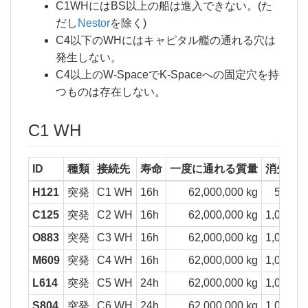
C1WHにはBS以上の船は進入できない。(た
だし
Nestor
を除く)
C4以下のWHにはキャピタル艦の通れる穴は
発生しない。
C4以上のW-SpaceでK-Spaceへの固定穴を持
つものは存在しない。
C1 WH
ID
種類
接続先
寿命
一度に通れる質量
消失質
H121
突発
C1 WH
16h
62,000,000 kg
500,00
C125
突発
C2 WH
16h
62,000,000 kg
1,000,00
O883
突発
C3 WH
16h
62,000,000 kg
1,000,00
M609
突発
C4 WH
16h
62,000,000 kg
1,000,00
L614
突発
C5 WH
24h
62,000,000 kg
1,000,00
S804
突発
C6 WH
24h
62,000,000 kg
1,000,00