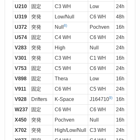
U210
固定
C3 WH
Low
24h
37
U319
突発
Low/Null
C6 WH
48h
2,0
8)
U372
突発
Null
Pochven
16h
37
U574
固定
C4 WH
C6 WH
24h
37
V283
突発
High
Null
24h
1,0
V301
突発
C3 WH
C1 WH
16h
V753
固定
C5 WH
C6 WH
24h
2,0
V898
固定
Thera
Low
16h
37
V911
固定
C6 WH
C5 WH
24h
2,0
9)
V928
Drifters
K-Space
J164710
16h
37
W237
固定
C6 WH
C6 WH
24h
2,0
X450
突発
Pochven
Null
16h
37
X702
突発
High/Low/Null
C3 WH
24h
37