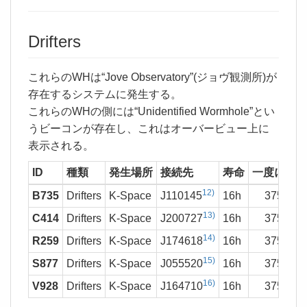
Drifters
これらのWHは“Jove Observatory”(ジョヴ観測所)が
存在するシステムに発生する。
これらのWHの側には“Unidentified Wormhole”とい
うビーコンが存在し、これはオーバービュー上に
表示される。
ID
種類
発生場所
接続先
寿命
一度に通れ
12)
B735
Drifters
K-Space
J110145
16h
375,000
13)
C414
Drifters
K-Space
J200727
16h
375,000
14)
R259
Drifters
K-Space
J174618
16h
375,000
15)
S877
Drifters
K-Space
J055520
16h
375,000
16)
V928
Drifters
K-Space
J164710
16h
375,000