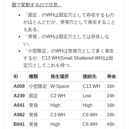
囲で変動するので注意。
「固定」のWHは固定穴として存在するもの
がほとんどだが、突発穴として発生すること
もある。
「突発」のWHは固定穴としては存在しな
い。
「小型限定」のWHは突発穴として多く発生
するが、C13 WH(Small Shattered WH)は固
定穴としてこれを持つ。
ID
種類
発生場所
接続先
寿命
一度
A009
小型限定
W-Space
C13 WH
16h
A239
固定
C2 WH
Low
24h
37
A641
突発
High
High
16h
1,0
A982
突発
C3 WH
C6 WH
24h
37
B041
突発
High
C6 WH
48h
37