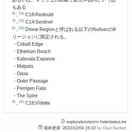
もある
6)
14)
,
C18:Redoubt
7)
15)
,
C14:Sentinel
8)
18)
,
Drone Regionと呼ばれる以下のNullsecの8
リージョンに限定される。
・Cobalt Edge
・Etherium Reach
・Kalevala Expanse
・Malpais
・Oasa
・Outer Passage
・Perrigen Falls
・The Spire
9)
16)
,
C16:Vidette
exploration/worm-hole/status.txt
最終更新:
2022/12/04 19:22
by
Osat Bartlett