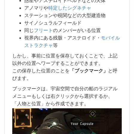
惑星やアステロイドベルトなどの天体
アノマリや
特定したシグネチャ
ステーションや税関などの大型建造物
サイノシュラルフィールド
同じ
フリート
のメンバーがいる位置
視界内にある残骸・アステロイド・
モバイル
ストラクチャ
等
しかし、事前に位置を保存しておくことで、上記
以外の位置へワープすることができます。
この保存した位置のことを
「ブックマーク」
と呼
びます。
ブックマークは、宇宙空間で自分の船のラジアル
メニューもしくは右クリックから選択するか、
「人物と位置」から作成できます。