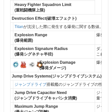
Heavy Fighter Squadron Limit
(重戦闘機隊上限)
Destruction Effect(破壊エフェクト)
Titan
が沈没した際に発生する爆発に関する数値。
Explosion Range
爆発ダ
(爆発範囲)
Explosion Signature Radius
ダメー
(爆発シグネチャ半径)
これを
Explosion Damage
爆発の
(爆発ダメージ)
Jump Drive Systems(ジャンプドライブシステム)
ジャンプドライブ
搭載艦のジャンプドライブの性能値
Jump Drive Capacitor Need
ジャン
(ジャンプドライブキャパシタ消費)
量では
Maximum Jump Range
ジャン
(最大ジャンプ距離)