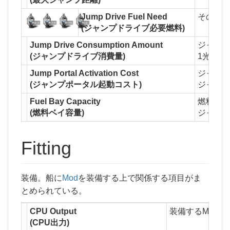
Jump Drive Fuel Need
その船
(ジャンプドライブ必要燃料)
Jump Drive Consumption Amount
ジャン
(ジャンプドライブ消費量)
1光年
Jump Portal Activation Cost
ジャン
(ジャンプポータル起動コスト)
ジャン
Fuel Bay Capacity
燃料専
(燃料ベイ容量)
ジャン
Fitting
装備。船に
Mod
を装備する上で関係する項目がま
とめられている。
CPU Output
装備するModの
(CPU出力)