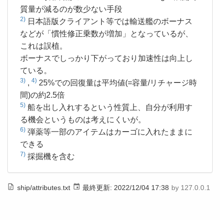
質量が減るのが数少ない手段
2)
日本語版クライアント等では輸送艦のボーナス
などが「慣性修正乗数が増加」となっているが、
これは誤植。
ボーナスでしっかり下がっており加速性は向上し
ている。
3)
4)
,
25%での回復量は平均値(=容量/リチャージ時
間)の約2.5倍
5)
船を出し入れするという性質上、自分が利用す
る機会というものは考えにくいが。
6)
弾薬等一部のアイテムはカーゴに入れたままに
できる
7)
採掘機を含む
ship/attributes.txt
最終更新:
2022/12/04 17:38
by
127.0.0.1