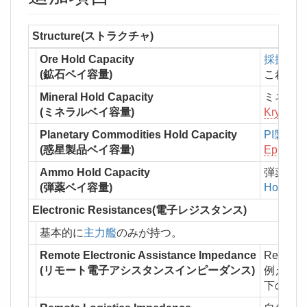
Structure(ストラクチャ)
Ore Hold Capacity
採掘艦
(鉱石ベイ容量)
これを
Mineral Hold Capacity
ミネラ
(ミネラルベイ容量)
Kryos
に
Planetary Commodities Hold Capacity
PI製品
専
(惑星製品ベイ容量)
Epithal
Ammo Hold Capacity
弾薬専
(弾薬ベイ容量)
Hoarder
Electronic Resistances(電子レジスタンス)
基本的に
主力艦
のみが持つ。
Remote Electronic Assistance Impedance
Remot
(リモート電子アシスタンスインピーダンス)
例えばこ
下のも