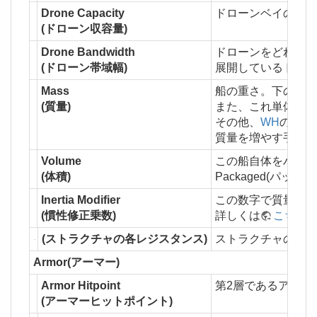
Drone Capacity
ドローンベイの容積
(ドローン収容量)
Drone Bandwidth
ドローンをどれだけ
(ドローン帯域幅)
展開しているドロー
Mass
船の重さ。下の慣性
(質量)
また、これ単体では
その他、
WH
の通過
質量を増やす手段は
Volume
この船自体をハンガ
(体積)
Packaged(パ
Inertia Modifier
この数字で質量を乗
(慣性修正乗数)
詳しくは
こちら
(
(ストラクチャの各レジスタンス)
ストラクチャの各レ
Armor(アーマー)
Armor Hitpoint
第2層であるアーマ
(アーマーヒットポイント)