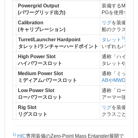
Powergrid Output
装備するModの
(パワーグリッド出力)
PGを使用する
Calibration
リグ
を装備する
(キャリブレーション)
船のクラスとT
7)
Turret/Launcher Hardpoint
タレット
及び
タレット/ランチャーハードポイント
いずれもハイス
High Power Slot
通称「ハイスロ
ハイパワースロット
タレットやラン
Medium Power Slot
通称「ミッドス
ミディアムパワースロット
ABやMWD
、シ
Low Power Slot
通称「ロースロ
ローパワースロット
アーマー強化、
Rig Slot
リグ
を装備する
リグスロット
クラスごとにサ
1)
HIC
専用装備のZero-Point Mass Entangler展開で