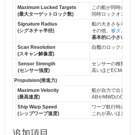
Maximum Locked Targets
この船が同時にロッ
(最大ターゲットロック数)
同時ロックオン数の上
Signature Radius
船の大きさを示すパ
(シグネチャ半径)
その他、
被ダメージ
基本的に小さいほう
Scan Resolution
自艦のロックオン速
(スキャン解像度)
Sensor Strength
センサーの種類及び
(センサー強度)
高いほどECMにか
Propulsion(推進力)
Maximum Velocity
船が自力で出しうる
(最高速度)
ABやMWDのON
Ship Warp Speed
ワープ航行時の速力
(シップワープ速度)
これが高いほど、単
追加項目