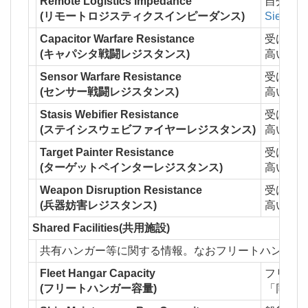
Remote Logistics Impedance
自分が受ける
(リモートロジスティクスインピーダンス)
Siege M
Capacitor Warfare Resistance
受ける
N
(キャパシタ戦闘レジスタンス)
高いほ
Sensor Warfare Resistance
受ける
R
(センサー戦闘レジスタンス)
高いほ
Stasis Webifier Resistance
受ける
W
(ステイシスウェビファイヤーレジスタンス)
高いほ
Target Painter Resistance
受ける
(ターゲットペインターレジスタンス)
高いほ
Weapon Disruption Resistance
受ける
Tr
(兵器妨害レジスタンス)
高いほ
Shared Facilities(共用施設)
共有ハンガー等に関する情報。なおフリートハンガーと
Fleet Hangar Capacity
フリート
(フリートハンガー容量)
「同じ