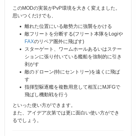
このMODの実装がPvP環境を大きく変えました。
思いつくだけでも、
離れた位置にいる敵勢力に強襲をかける
敵フリートを分断する(フリート本隊をLogiや
FAX
のリペア圏外に飛ばす)
スターゲート、ワームホールあるいはステー
ションに張り付いている艦船を強制的に引き
剥がす
敵のドローン(特にセントリー)を遠くに飛ば
す
指揮型駆逐艦を複数用意して相互にMJFGで
飛ばし機動戦を行う
といった使い方ができます。
また、アイデア次第では更に面白い使い方ができ
るでしょう。