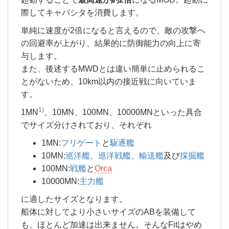
際してキャパシタを消費します。
単純に速度が2倍になると言えるので、敵の攻撃へ
の回避率が上がり、結果的に防御能力の向上に寄
与します。
また、後述するMWDとは違い簡単に止められるこ
とがないため、10km以内の接近戦に向いていま
す。
1)
1MN
、10MN、100MN、10000MNといった具合
でサイズ分けされており、それぞれ
1MN:
フリゲート
と
駆逐艦
10MN:
巡洋艦
、
巡洋戦艦
、
輸送艦
及び
採掘艦
100MN:
戦艦
と
Orca
10000MN:
主力艦
に適したサイズとなります。
船体に対してより小さいサイズのABを装備して
も、ほとんど加速は出来ません。そんなFitはやめ