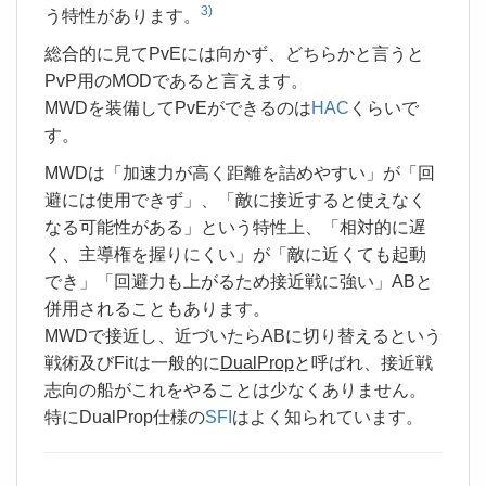
3)
う特性があります。
総合的に見てPvEには向かず、どちらかと言うと
PvP用のMODであると言えます。
MWDを装備してPvEができるのは
HAC
くらいで
す。
MWDは「加速力が高く距離を詰めやすい」が「回
避には使用できず」、「敵に接近すると使えなく
なる可能性がある」という特性上、「相対的に遅
く、主導権を握りにくい」が「敵に近くても起動
でき」「回避力も上がるため接近戦に強い」ABと
併用されることもあります。
MWDで接近し、近づいたらABに切り替えるという
戦術及びFitは一般的に
DualProp
と呼ばれ、接近戦
志向の船がこれをやることは少なくありません。
特にDualProp仕様の
SFI
はよく知られています。