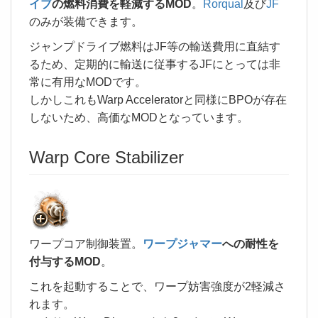
イブ
の燃料消費を軽減するMOD
。
Rorqual
及び
JF
のみが装備できます。
ジャンプドライブ燃料はJF等の輸送費用に直結す
るため、定期的に輸送に従事するJFにとっては非
常に有用なMODです。
しかしこれもWarp Acceleratorと同様にBPOが存在
しないため、高価なMODとなっています。
Warp Core Stabilizer
ワープコア制御装置。
ワープジャマー
への耐性を
付与するMOD
。
これを起動することで、ワープ妨害強度が2軽減さ
れます。