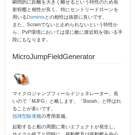
瞬間的に距離を大きく離せるという特性のため長
射程艦と相性が良く、特にセントリードローンを
用いる
Dominix
との相性は抜群に良いです。
また、Scramでないと止められないという特性か
ら、PvP環境においては逆に敵に接近戦を強いる手
段にもなります。
MicroJumpFieldGenerator
マイクロジャンプフィールドジェネレーター。長
いので「MJFG」と略します。「Boosh」と呼ばれ
ることが多いです。
指揮型駆逐艦
の専用装備。
起動すると船の周囲に青いエフェクトが発生し、
サイクル終了と同時に、発動艦及び発動艦を中心