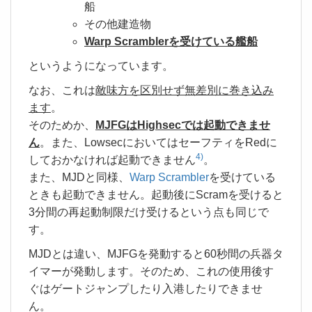
船
その他建造物
Warp Scramblerを受けている艦船
というようになっています。
なお、これは
敵味方を区別せず無差別に巻き込み
ます
。
そのためか、
MJFGはHighsecでは起動できませ
ん
。また、LowsecにおいてはセーフティをRedに
4)
しておかなければ起動できません
。
また、MJDと同様、
Warp Scrambler
を受けている
ときも起動できません。起動後にScramを受けると
3分間の再起動制限だけ受けるという点も同じで
す。
MJDとは違い、MJFGを発動すると60秒間の兵器タ
イマーが発動します。そのため、これの使用後す
ぐはゲートジャンプしたり入港したりできませ
ん。