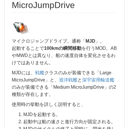
MicroJumpDrive
マイクロジャンプドライブ。通称「
MJD
」。
起動することで
100kmの瞬間移動
を行うMOD。AB
やMWDとは異なり、船の速度自体を変化させるわ
けではありません。
MJDには、
戦艦
クラスのみが装備できる「Large
MicroJumpDrive」と、
巡洋戦艦
と
深宇宙用輸送艦
のみが装備できる「Medium MicroJumpDrive」の2
種類が存在します。
使用時の挙動を詳しく説明すると、
MJDを起動する。
起動中は船の速さと進行方向が固定される。
MJDのサイクルの終了と同時に、閃光を発し