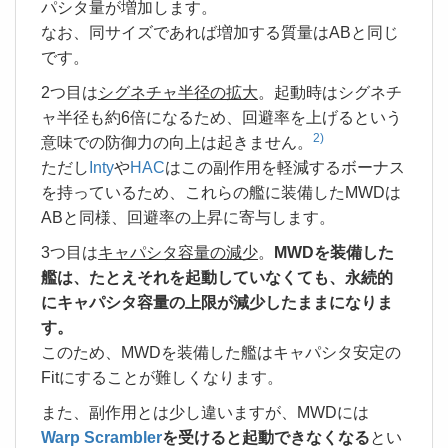
パシタ量が増加します。
なお、同サイズであれば増加する質量はABと同じ
です。
2つ目は
シグネチャ半径の拡大
。起動時はシグネチ
ャ半径も約6倍になるため、回避率を上げるという
2)
意味での防御力の向上は起きません。
ただし
Inty
や
HAC
はこの副作用を軽減するボーナス
を持っているため、これらの艦に装備したMWDは
ABと同様、回避率の上昇に寄与します。
3つ目は
キャパシタ容量の減少
。
MWDを装備した
艦は、たとえそれを起動していなくても、永続的
にキャパシタ容量の上限が減少したままになりま
す。
このため、MWDを装備した艦はキャパシタ安定の
Fitにすることが難しくなります。
また、副作用とは少し違いますが、MWDには
Warp Scrambler
を受けると起動できなくなる
とい