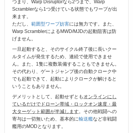
つまり、Warp Disruptorなら2つまで、Warp
Scramblerなら1つ受けている状態でもワープが出
来ます。
ただし、
範囲型ワープ妨害
には無力です。また、
Warp ScramblerによるMWD/MJDの起動阻害は防
げません。
一旦起動すると、そのサイクル終了後に長いクー
ルタイムが発生するため、連続で使用できませ
ん。また、1隻に複数装備することもできません。
その代わり、ゲートジャンプ後の自動クローク中
でも起動できて、起動によりクロークが解けると
いうこともありません。
デメリットとして、起動せずとも
オンラインにし
ているだけでドローン帯域・ロックオン速度・最
大ターゲット範囲が半減します
。その他戦闘への
寄与は一切無いため、基本的に
輸送艦
など非戦闘
艦用のMODとなります。