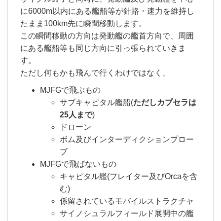
に6000m以内にある艦船等が針路・速力を維持し
たまま100km先に瞬間移動します。
この瞬間移動の方向は発動艦の艦首方向で、周囲
にある艦船等も同じ方向に引っ張られていきま
す。
ただし何もかも飛んで行くわけではなく、
MJFGで飛ぶもの
サブキャピタル艦船(
ただしカプセラは
25人まで
)
ドローン
ボム及びインターディクションプロー
ブ
MJFGで飛ばないもの
キャピタル艦(フレイター及びOrcaを含
む)
係留されているモバイルストラクチャ
サイノシュラルフィールド展開中の艦