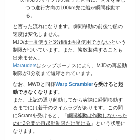
つつ進行方向の100km先に船が瞬間移動す
る。
と言った流れになります。瞬間移動の前後で船の
速度は変化しません。
MJDは
一度使うと3分間は再度使用できない
という
制限がついています。また、複数装備することも
出来ません。
Marauders
はシップボーナスにより、MJDの再起動
制限が1分弱まで短縮されています。
なお、MWDと同様
Warp Scrambler
を受けると起
動できなくなります
。
また、上記の通り起動してから実際に瞬間移動す
るまでには若干のタイムラグがあります。この間
にScramを受けると、「
瞬間移動は作動しなかった
のに3分間の再起動制限だけ受ける
」という状態に
なります。