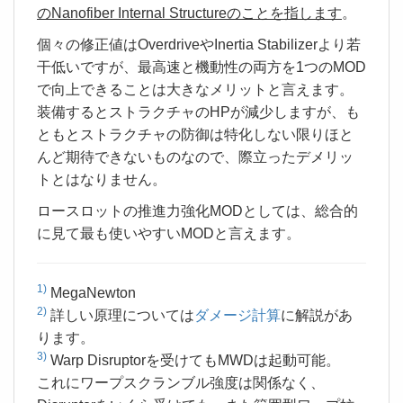
のNanofiber Internal Structureのことを指します
。
個々の修正値はOverdriveやInertia Stabilizerより若
干低いですが、最高速と機動性の両方を1つのMOD
で向上できることは大きなメリットと言えます。
装備するとストラクチャのHPが減少しますが、も
ともとストラクチャの防御は特化しない限りほと
んど期待できないものなので、際立ったデメリッ
トとはなりません。
ロースロットの推進力強化MODとしては、総合的
に見て最も使いやすいMODと言えます。
1)
MegaNewton
2)
詳しい原理については
ダメージ計算
に解説があ
ります。
3)
Warp Disruptorを受けてもMWDは起動可能。
これにワープスクランブル強度は関係なく、