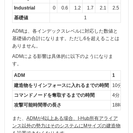
Industrial
0
0.6
1.2
1.7
2.1
2.5
基礎値
1
ADMは、各インデックスレベルに対応した数値と
基礎値の合計になります。ただし6を超えることは
ありません。
ADMによる影響は具体的に以下のようになりま
す。
ADM
1
2
建造物をリインフォースに入れるまでの時間
10分
コマンドノードを奪取するまでの時間
4分
攻撃可能時間帯の長さ
18時間
また、
ADMが4以上ある場合、I-Hub所有アライア
ンス以外の勢力はそのシステムにMサイズの建造物