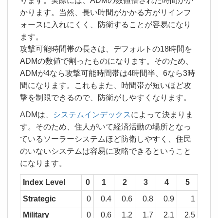
ります。実際には、ADMの数値倍された時間がか
かります。当然、長い時間がかかる方がリインフ
ォースに入れにくく、防衛することが容易になり
ます。
攻撃可能時間帯の長さは、デフォルトの18時間を
ADMの数値で割ったものになります。そのため、
ADMが4なら攻撃可能時間帯は4時間半、6なら3時
間になります。これもまた、時間帯が短いほど攻
撃を制限できるので、防衛がしやすくなります。
ADMは、
システムインデックス
によって決まりま
す。そのため、住人がいて経済活動の場所となっ
ているソーラーシステムほど防衛しやすく、住民
のいないシステムは容易に攻略できるということ
になります。
Index Level
0
1
2
3
4
5
Strategic
0
0.4
0.6
0.8
0.9
1
Military
0
0.6
1.2
1.7
2.1
2.5