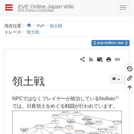
EVE Online Japan Wiki
EVE Onlineの日本語Wiki
Home
現在位置
PvP
領土戦
トレース
領土戦
pvp:nullsec-war
領土戦
1)
NPCではなくプレイヤーが統治しているNullsec
では、日夜領土をめぐる戦闘が行われています。