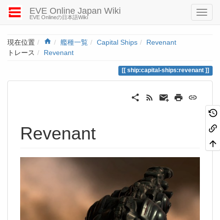
EVE Online Japan Wiki
EVE Onlineの日本語Wiki
Home
現在位置
艦種一覧
Capital Ships
Revenant
トレース
Revenant
ship:capital-ships:revenant
Revenant