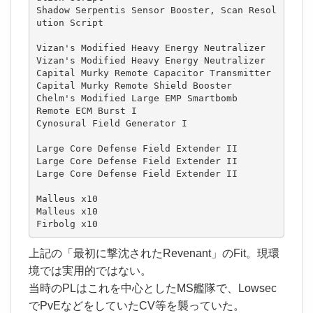
Shadow Serpentis Sensor Booster, Scan Resol
ution Script

Vizan's Modified Heavy Energy Neutralizer

Vizan's Modified Heavy Energy Neutralizer

Capital Murky Remote Capacitor Transmitter

Capital Murky Remote Shield Booster

Chelm's Modified Large EMP Smartbomb

Remote ECM Burst I

Cynosural Field Generator I

Large Core Defense Field Extender II

Large Core Defense Field Extender II

Large Core Defense Field Extender II

Malleus x10

Malleus x10

Firbolg x10
上記の「最初に撃沈されたRevenant」のFit。現環
境では実用的ではない。
当時のPLはこれを中心としたMS艦隊で、Lowsec
でPvEなどをしていたCV等を襲っていた。