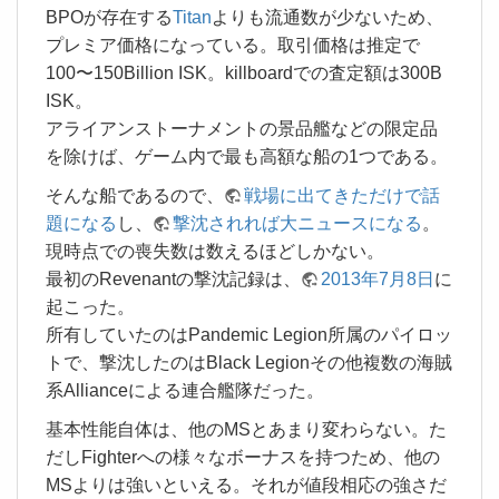
BPOが存在する
Titan
よりも流通数が少ないため、
プレミア価格になっている。取引価格は推定で
100〜150Billion ISK。killboardでの査定額は300B
ISK。
アライアンストーナメントの景品艦などの限定品
を除けば、ゲーム内で最も高額な船の1つである。
そんな船であるので、
戦場に出てきただけで話
題になる
し、
撃沈されれば大ニュースになる
。
現時点での喪失数は数えるほどしかない。
最初のRevenantの撃沈記録は、
2013年7月8日
に
起こった。
所有していたのはPandemic Legion所属のパイロッ
トで、撃沈したのはBlack Legionその他複数の海賊
系Allianceによる連合艦隊だった。
基本性能自体は、他のMSとあまり変わらない。た
だしFighterへの様々なボーナスを持つため、他の
MSよりは強いといえる。それが値段相応の強さだ