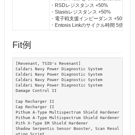
･ RSDレジスタンス +50%
･ Stasisレジスタンス +50%
･ 電子戦支援インピーダンス +50%
･ Entosis Linkのサイクル時間 5倍
Fit例
[Revenant, TSID's Revenant]

Caldari Navy Power Diagnostic System

Caldari Navy Power Diagnostic System

Caldari Navy Power Diagnostic System

Caldari Navy Power Diagnostic System

Damage Control II

Cap Recharger II

Cap Recharger II

Pithum A-Type Multispectrum Shield Hardener

Pithum A-Type Multispectrum Shield Hardener

Pith X-Type EM Shield Hardener

Shadow Serpentis Sensor Booster, Scan Resol
ution Script
