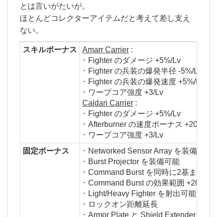
とは言いがたいが。
ほとんどコレクターアイテムだと考えて差し支え
ない。
スキルボーナス
Amarr Carrier
:
･ Fighter のダメージ +5%/Lv
･ Fighter の兵装の爆発半径 -5%/Lv
･ Fighter の兵装の爆発速度 +5%/Lv
･ ワープコア強度 +3/Lv
Caldari Carrier
:
･ Fighter のダメージ +5%/Lv
･ Afterburner の速度ボーナス +20%/Lv
･ ワープコア強度 +3/Lv
固定ボーナス
･ Networked Sensor Array を装備可能
･ Burst Projector を装備可能
･ Command Burst を同時に2基まで
･ Command Burst の効果範囲 +200%
･ Light/Heavy Fighter を射出可能
･ ロックオン距離延長
･ Armor Plate と Shield Extender の