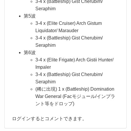
3-4 x (Battleship) Gist Cherubim/
Seraphim
第5波
3-4 x (Elite Cruiser) Arch Gistum
Liquidator/ Marauder
3-4 x (Battleship) Gist Cherubim/
Seraphim
第6波
3-4 x (Elite Frigate) Arch Gistii Hunter/
Impaler
3-4 x (Battleship) Gist Cherubim/
Seraphim
(稀に出現) 1 x (Battleship) Domination
War General (Facモジュール/インプラ
ント等をドロップ)
ログインするとコメントできます。