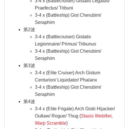
3-4 x (Battlecruiser) Gistatis Legatus/
Praefectus/ Tribuni
3-4 x (Battleship) Gist Cherubim/
Seraphim
第2波
3-4 x (Battlecruiser) Gistatis
Legionnaire/ Primus/ Tribunus
3-4 x (Battleship) Gist Cherubim/
Seraphim
第3波
3-4 x (Elite Cruiser) Arch Gistum
Centurion/ Liquidator/ Phalanx
3-4 x (Battleship) Gist Cherubim/
Seraphim
第4波
3-4 x (Elite Frigate) Arch Gistii Hijacker/
Outlaw/ Rogue/ Thug (
Stasis Webifier,
Warp Scramble
)