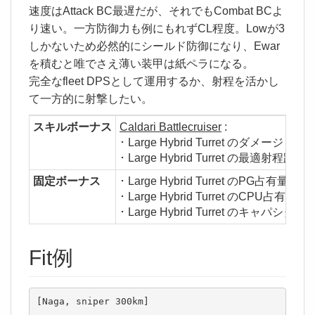
速度はAttack BC最遅だが、それでもCombat BCよ
り速い。一方防御力も例にもれずCL程度。Lowが3
しかないため必然的にシールド防御になり、Ewar
を積むと唯でさえ薄い装甲は紙ペラになる。
完全なfleet DPSとして運用するか、射程を活かし
て一方的に射撃したい。
スキルボーナス
Caldari Battlecruiser
:
･ Large Hybrid Turret のダメージ +5%/
･ Large Hybrid Turret の最適射程距離 +
固定ボーナス
･ Large Hybrid Turret のPG占有量 -95
･ Large Hybrid Turret のCPU占有量 -5
･ Large Hybrid Turret のキャパシタ消費
Fit例
[Naga, sniper 300km]
