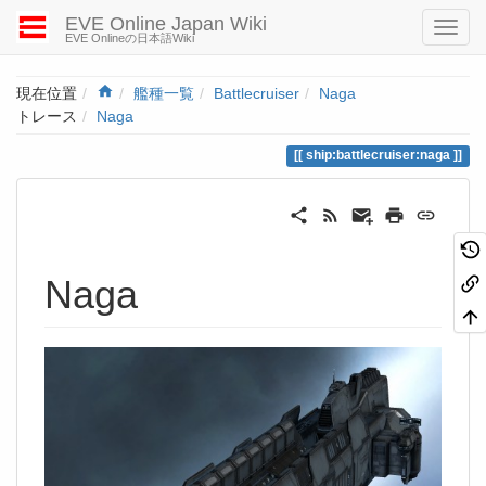
EVE Online Japan Wiki
EVE Onlineの日本語Wiki
Home
現在位置
艦種一覧
Battlecruiser
Naga
トレース
Naga
ship:battlecruiser:naga
Naga