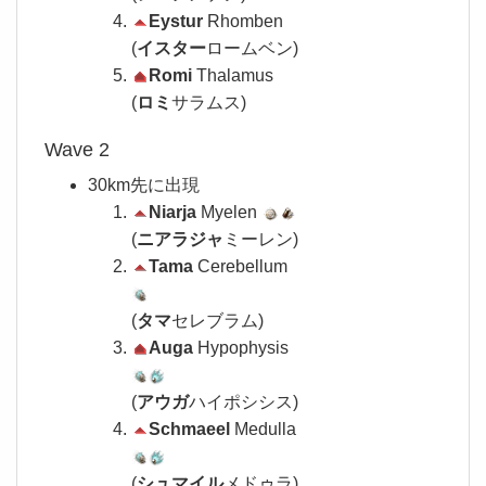
Eystur
Rhomben
(
イスター
ロームベン)
Romi
Thalamus
(
ロミ
サラムス)
Wave 2
30km先に出現
Niarja
Myelen
(
ニアラジャ
ミーレン)
Tama
Cerebellum
(
タマ
セレブラム)
Auga
Hypophysis
(
アウガ
ハイポシシス)
Schmaeel
Medulla
(
シュマイル
メドゥラ)