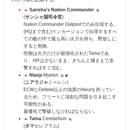
Sansha's Nation Commander
(
サンシャ国司令官
)
Nation Commander Outpostでのみ出現する。
(HQまで含む)インカージョンで出現するすべ
ての敵の中で最も高い火力を持ち、野放しに
すると危険。
性能は火力だけが超強化されたTamaであ
り、HPは少ないまま。きちんと捕まえて攻
撃すればすぐ沈む。
Niarja
Myelen
(
ニアラジャ
ミーレン)
ECMとDeltole以上の強度のNeutを持ってい
るため、フリートに深刻な問題を引き起こす
可能性がある。
最優先で撃破しなければならない。
Tama
Cerebellum
(
タマ
セレブラム)