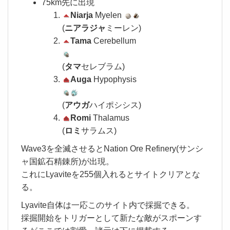
75km先に出現
Niarja
Myelen
(
ニアラジャ
ミーレン)
Tama
Cerebellum
(
タマ
セレブラム)
Auga
Hypophysis
(
アウガ
ハイポシシス)
Romi
Thalamus
(
ロミ
サラムス)
Wave3を全滅させるとNation Ore Refinery(サンシ
ャ国鉱石精錬所)が出現。
これにLyaviteを255個入れるとサイトクリアとな
る。
Lyavite自体は一応このサイト内で採掘できる。
採掘開始をトリガーとして新たな敵がスポーンす