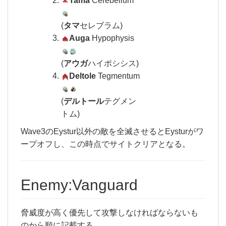
Tama
Cerebellum
(
タマ
セレブラム)
Auga
Hypophysis
(
アウガ
ハイポシシス)
Deltole
Tegmentum
(
デルトール
テグメン
トム)
Wave3のEystur以外の敵を全滅させるとEysturがワ
ープオフし、この時点でサイトクリアとなる。
Enemy:Vanguard
脅威度が高く優先して攻撃しなければならないも
のから順に記載する。