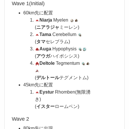
Wave 1(Initial)
60km先に配置
Niarja
Myelen
(
ニアラジャ
ミーレン)
Tama
Cerebellum
(
タマ
セレブラム)
Auga
Hypophysis
(
アウガ
ハイポシシス)
Deltole
Tegmentum
(
デルトール
テグメントム)
45km先に配置
Eystur
Rhomben(無限湧
き)
(
イスター
ロームベン)
Wave 2
80km先に出現