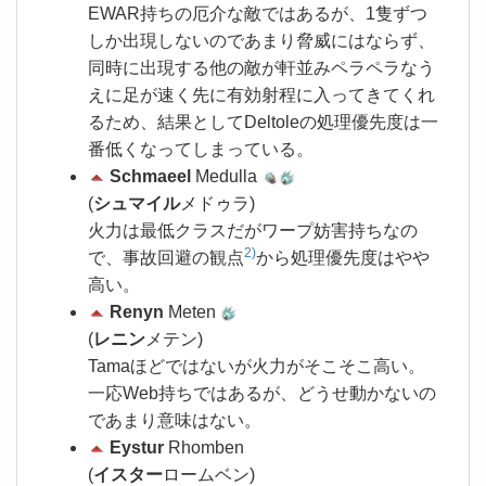
EWAR持ちの厄介な敵ではあるが、1隻ずつ
しか出現しないのであまり脅威にはならず、
同時に出現する他の敵が軒並みペラペラなう
えに足が速く先に有効射程に入ってきてくれ
るため、結果としてDeltoleの処理優先度は一
番低くなってしまっている。
Schmaeel
Medulla
(
シュマイル
メドゥラ)
火力は最低クラスだがワープ妨害持ちなの
2)
で、事故回避の観点
から処理優先度はやや
高い。
Renyn
Meten
(
レニン
メテン)
Tamaほどではないが火力がそこそこ高い。
一応Web持ちではあるが、どうせ動かないの
であまり意味はない。
Eystur
Rhomben
(
イスター
ロームベン)