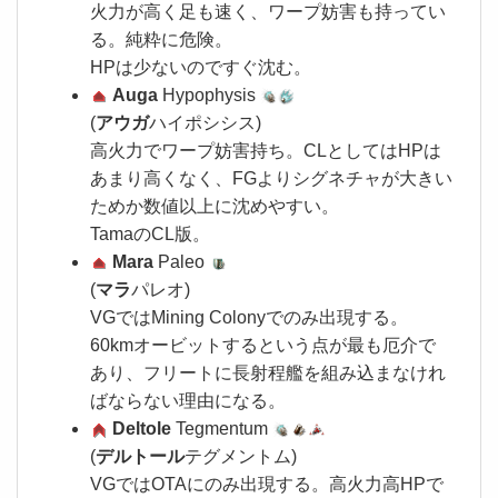
火力が高く足も速く、ワープ妨害も持ってい
る。純粋に危険。
HPは少ないのですぐ沈む。
Auga
Hypophysis
(
アウガ
ハイポシシス)
高火力でワープ妨害持ち。CLとしてはHPは
あまり高くなく、FGよりシグネチャが大きい
ためか数値以上に沈めやすい。
TamaのCL版。
Mara
Paleo
(
マラ
パレオ)
VGではMining Colonyでのみ出現する。
60kmオービットするという点が最も厄介で
あり、フリートに長射程艦を組み込まなけれ
ばならない理由になる。
Deltole
Tegmentum
(
デルトール
テグメントム)
VGではOTAにのみ出現する。高火力高HPで