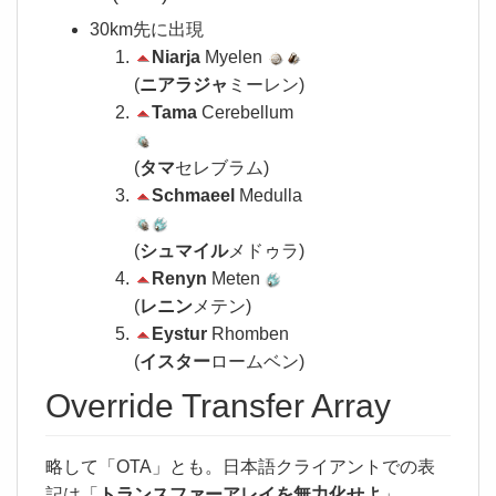
30km先に出現
Niarja
Myelen
(
ニアラジャ
ミーレン)
Tama
Cerebellum
(
タマ
セレブラム)
Schmaeel
Medulla
(
シュマイル
メドゥラ)
Renyn
Meten
(
レニン
メテン)
Eystur
Rhomben
(
イスター
ロームベン)
Override Transfer Array
略して「OTA」とも。日本語クライアントでの表
記は「
トランスファーアレイを無力化せよ
」