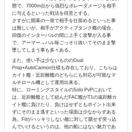
態で、7000m台から強烈なボレーダメージを相手
に与えるといった戦法を得意とする。
さすがに開幕の一発で相手を仕留めるといった事
は難しいが、相手がアクティブタンク艦の場合、
回復のインターバルの間に上手く攻撃が入る事
で、アーマー→ハル毎ごっそり抜いてそのまま撃
墜してしまう事も多々ある。
また、使い手は少ないもののDual
Prop+AutoCannon仕様も存在しており、こちらは
カイト艦・近距離艦のどちらにも対応が可能なマ
ルチロール機として運用出来る。
特に、ローミングスタイルのSolo PvPにおいて
は、近距離艦として組んだFAC艦がT1の遠距離カ
イト艦に負けたり、負けはせずともポイント出来
ずにそのまま逃すといった場面は少なからずある
為、Fitがハッキリしない敵に対して臆せず突っ込
んでいけるというのは、他の船にはない魅力であ