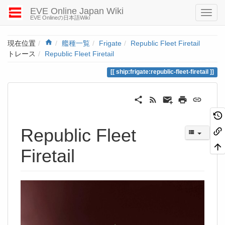
EVE Online Japan Wiki
EVE Onlineの日本語Wiki
Home
現在位置
艦種一覧
Frigate
Republic Fleet Firetail
トレース
Republic Fleet Firetail
ship:frigate:republic-fleet-firetail
Republic Fleet
Firetail