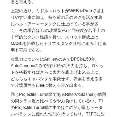
ると言える。
上記の通り、ミドルスロットがWEBやPropで埋ま
りやすい事に加え、持ち前の足の速さを活かす為
にハル・アーマータンクに仕上げている事が多
く、その場合はT1の攻撃型FGと同程度か若干上の
中堅的なタンク性能を持つ。スロット構成上は
MASBを搭載したトリプルタンク仕様に組み上げる
事も可能である。
攻撃力についてはArtilleryのみでDPS約150台、
AutoCannonのみで約170台の火力を持ち、ロケッ
トを搭載すればさらに火力を底上げ出来る上に、
どちらもキャパシタを消費せず、弾薬を替える事
で攻撃属性も自由に替える事が出来る。
同じProjectile Turret艦であるRifterやSlasherが他国
の同クラス艦と比べてやや力負けしている中、T1
のProjectile Turret艦の中ではこの船が最もトータ
ルバランスに優れた性能を持っており、T1FGに対