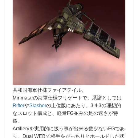
共和国海軍仕様ファイアテイル。
Minmatarの海軍仕様フリゲートで、系譜としては
Rifter
や
Slasher
の上位版にあたり、3:4:3の理想的
なスロット構成と、軽量FG並みの足の速さが特
徴。
Artilleryを実用的に扱う事が出来る数少ないFGであ
り、Dual WEBで相手をがっちりとホールドした状