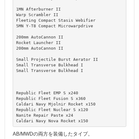
1MN Afterburner II

Warp Scrambler II

Fleeting Compact Stasis Webifier

5MN Y-T8 Compact Microwarpdrive

200mm AutoCannon II

Rocket Launcher II

200mm AutoCannon II

Small Projectile Burst Aerator II

Small Transverse Bulkhead I

Small Transverse Bulkhead I

Republic Fleet EMP S x240

Republic Fleet Fusion S x360

Caldari Navy Mjolnir Rocket x150

Republic Fleet Nuclear S x120

Nanite Repair Paste x24

Caldari Navy Nova Rocket x150
AB/MWDの両方を装備したタイプ。