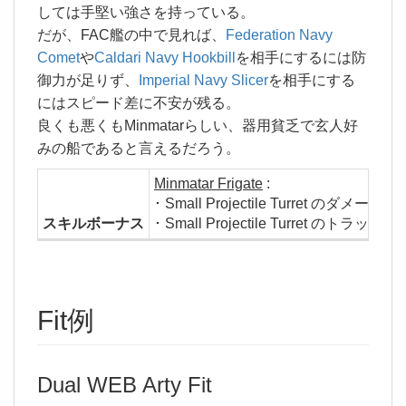
しては手堅い強さを持っている。
だが、FAC艦の中で見れば、
Federation Navy
Comet
や
Caldari Navy Hookbill
を相手にするには防
御力が足りず、
Imperial Navy Slicer
を相手にする
にはスピード差に不安が残る。
良くも悪くもMinmatarらしい、器用貧乏で玄人好
みの船であると言えるだろう。
Minmatar Frigate
:
･ Small Projectile Turret のダメージ +
スキルボーナス
･ Small Projectile Turret のトラッキ
Fit例
Dual WEB Arty Fit