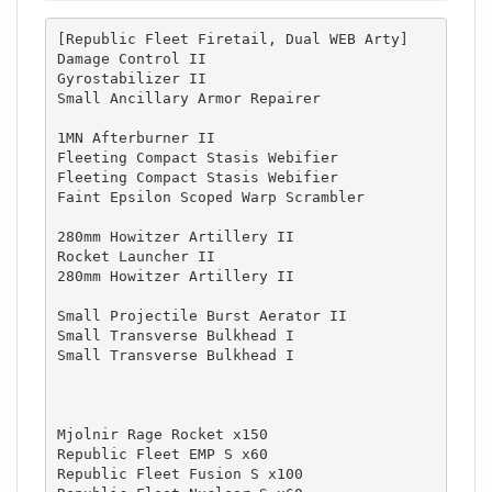
[Republic Fleet Firetail, Dual WEB Arty]

Damage Control II

Gyrostabilizer II

Small Ancillary Armor Repairer

1MN Afterburner II

Fleeting Compact Stasis Webifier

Fleeting Compact Stasis Webifier

Faint Epsilon Scoped Warp Scrambler

280mm Howitzer Artillery II

Rocket Launcher II

280mm Howitzer Artillery II

Small Projectile Burst Aerator II

Small Transverse Bulkhead I

Small Transverse Bulkhead I

Mjolnir Rage Rocket x150

Republic Fleet EMP S x60

Republic Fleet Fusion S x100
