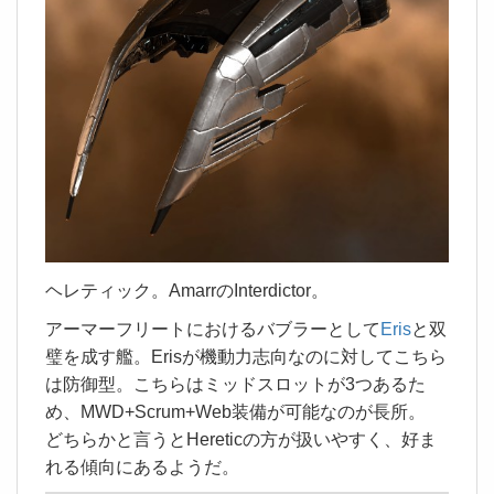
ヘレティック。AmarrのInterdictor。
アーマーフリートにおけるバブラーとして
Eris
と双
璧を成す艦。Erisが機動力志向なのに対してこちら
は防御型。こちらはミッドスロットが3つあるた
め、MWD+Scrum+Web装備が可能なのが長所。
どちらかと言うとHereticの方が扱いやすく、好ま
れる傾向にあるようだ。