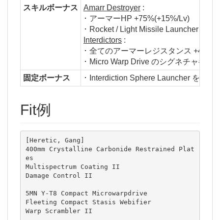
スキルボーナス
Amarr Destroyer
:
･ アーマーHP +75%(+15%/Lv)
･ Rocket / Light Missile Launcher 
Interdictors
:
･ 全てのアーマーレジスタンス +4%/Lv
･ Micro Warp Drive のシグネチャ半
固定ボーナス
･ Interdiction Sphere Launcher を装
Fit例
[Heretic, Gang]

400mm Crystalline Carbonide Restrained Plat
es

Multispectrum Coating II

Damage Control II

5MN Y-T8 Compact Microwarpdrive

Fleeting Compact Stasis Webifier

Warp Scrambler II
