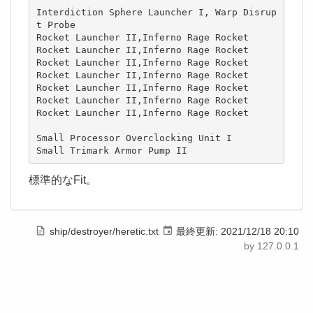
Interdiction Sphere Launcher I, Warp Disrup
t Probe

Rocket Launcher II,Inferno Rage Rocket

Rocket Launcher II,Inferno Rage Rocket

Rocket Launcher II,Inferno Rage Rocket

Rocket Launcher II,Inferno Rage Rocket

Rocket Launcher II,Inferno Rage Rocket

Rocket Launcher II,Inferno Rage Rocket

Rocket Launcher II,Inferno Rage Rocket

Small Processor Overclocking Unit I

Small Trimark Armor Pump II
標準的なFit。
ship/destroyer/heretic.txt
最終更新:
2021/12/18 20:10
by
127.0.0.1