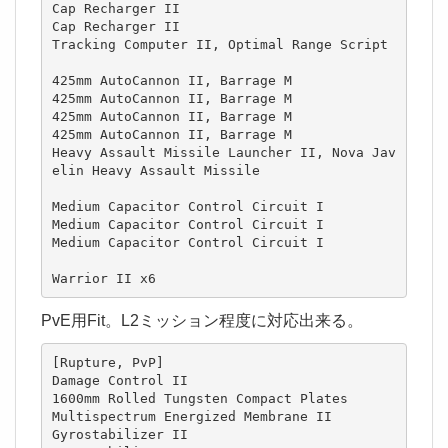
Cap Recharger II

Cap Recharger II

Tracking Computer II, Optimal Range Script

425mm AutoCannon II, Barrage M

425mm AutoCannon II, Barrage M

425mm AutoCannon II, Barrage M

425mm AutoCannon II, Barrage M

Heavy Assault Missile Launcher II, Nova Jav
elin Heavy Assault Missile

Medium Capacitor Control Circuit I

Medium Capacitor Control Circuit I

Medium Capacitor Control Circuit I

Warrior II x6
PvE用Fit。L2ミッション程度に対応出来る。
[Rupture, PvP]

Damage Control II

1600mm Rolled Tungsten Compact Plates

Multispectrum Energized Membrane II

Gyrostabilizer II
