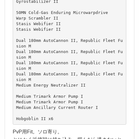
Gyrostabilizer II

50MN Cold-Gas Enduring Microwarpdrive

Warp Scrambler II

Stasis Webifier II

Stasis Webifier II

Dual 180mm AutoCannon II, Republic Fleet Fu
sion M

Dual 180mm AutoCannon II, Republic Fleet Fu
sion M

Dual 180mm AutoCannon II, Republic Fleet Fu
sion M

Dual 180mm AutoCannon II, Republic Fleet Fu
sion M

Medium Energy Neutralizer II

Medium Trimark Armor Pump I

Medium Trimark Armor Pump I

Medium Ancillary Current Router I

Hobgoblin II x6
PvP用Fit。ソロ寄り。