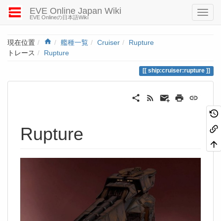
EVE Online Japan Wiki
EVE Onlineの日本語Wiki
Home
現在位置
艦種一覧
Cruiser
Rupture
トレース
Rupture
ship:cruiser:rupture
Rupture