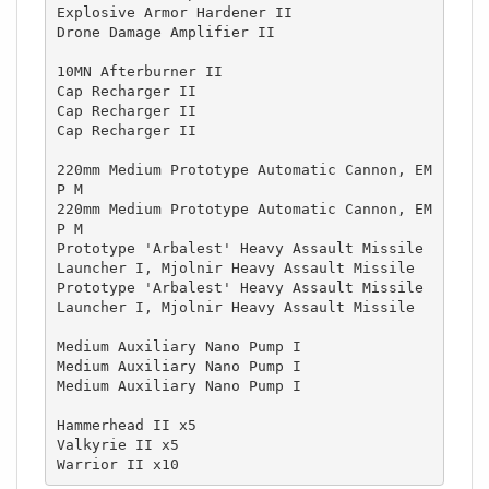
Explosive Armor Hardener II

Drone Damage Amplifier II

10MN Afterburner II

Cap Recharger II

Cap Recharger II

Cap Recharger II

220mm Medium Prototype Automatic Cannon, EM
P M

220mm Medium Prototype Automatic Cannon, EM
P M

Prototype 'Arbalest' Heavy Assault Missile 
Launcher I, Mjolnir Heavy Assault Missile

Prototype 'Arbalest' Heavy Assault Missile 
Launcher I, Mjolnir Heavy Assault Missile

Medium Auxiliary Nano Pump I

Medium Auxiliary Nano Pump I

Medium Auxiliary Nano Pump I

Hammerhead II x5

Valkyrie II x5

Warrior II x10