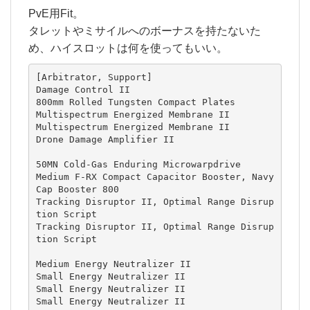
PvE用Fit。
タレットやミサイルへのボーナスを持たないた
め、ハイスロットは何を使ってもいい。
[Arbitrator, Support]

Damage Control II

800mm Rolled Tungsten Compact Plates

Multispectrum Energized Membrane II

Multispectrum Energized Membrane II

Drone Damage Amplifier II

50MN Cold-Gas Enduring Microwarpdrive

Medium F-RX Compact Capacitor Booster, Navy 
Cap Booster 800

Tracking Disruptor II, Optimal Range Disrup
tion Script

Tracking Disruptor II, Optimal Range Disrup
tion Script

Medium Energy Neutralizer II

Small Energy Neutralizer II

Small Energy Neutralizer II

Small Energy Neutralizer II
