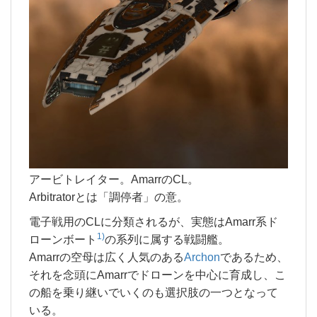
アービトレイター。AmarrのCL。
Arbitratorとは「調停者」の意。
電子戦用のCLに分類されるが、実態はAmarr系ド
1)
ローンボート
の系列に属する戦闘艦。
Amarrの空母は広く人気のある
Archon
であるため、
それを念頭にAmarrでドローンを中心に育成し、こ
の船を乗り継いでいくのも選択肢の一つとなって
いる。