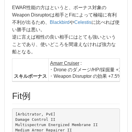
EWAR性能の方はというと、ボーナス対象の
Weapon Disruptorは相手とFitによって極端に有利
不利が出るため、
Blackbird
や
Celestis
に比べれば使
い勝手は悪い。
逆に言えば相性の良い相手にはとても強いという
ことであり、使いどころを間違えなければ強力な
船となる。
Amarr Cruiser
:
･ Drone のダメージ/HP/採掘量 +10%/L
スキルボーナス
･ Weapon Disruptor の効果 +7.5%/Lv
Fit例
[Arbitrator, PvE]

Damage Control II

Multispectrum Energized Membrane II

Medium Armor Repairer II
