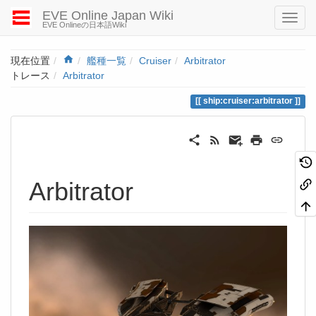
EVE Online Japan Wiki
EVE Onlineの日本語Wiki
Home
現在位置
艦種一覧
Cruiser
Arbitrator
トレース
Arbitrator
ship:cruiser:arbitrator
Arbitrator