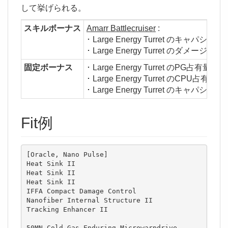
して挙げられる。
スキルボーナス
Amarr Battlecruiser
:
･ Large Energy Turret のキャパシタ消費
･ Large Energy Turret のダメージ +5%/
固定ボーナス
･ Large Energy Turret のPG占有量 -95
･ Large Energy Turret のCPU占有量 -
･ Large Energy Turret のキャパシタ消
Fit例
[Oracle, Nano Pulse]

Heat Sink II

Heat Sink II

Heat Sink II

IFFA Compact Damage Control

Nanofiber Internal Structure II

Tracking Enhancer II

50MN Cold-Gas Enduring Microwarpdrive
