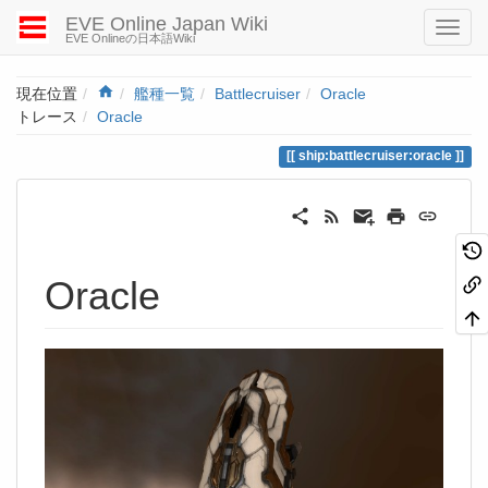
EVE Online Japan Wiki
EVE Onlineの日本語Wiki
Home
現在位置
艦種一覧
Battlecruiser
Oracle
トレース
Oracle
ship:battlecruiser:oracle
Oracle