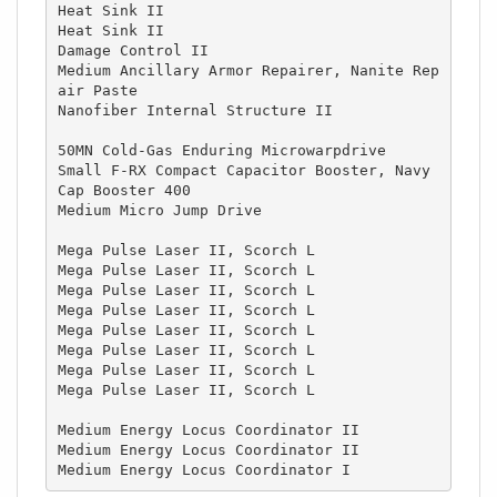
Heat Sink II

Heat Sink II

Damage Control II

Medium Ancillary Armor Repairer, Nanite Rep
air Paste

Nanofiber Internal Structure II

50MN Cold-Gas Enduring Microwarpdrive

Small F-RX Compact Capacitor Booster, Navy 
Cap Booster 400

Medium Micro Jump Drive

Mega Pulse Laser II, Scorch L

Mega Pulse Laser II, Scorch L

Mega Pulse Laser II, Scorch L

Mega Pulse Laser II, Scorch L

Mega Pulse Laser II, Scorch L

Mega Pulse Laser II, Scorch L

Mega Pulse Laser II, Scorch L

Mega Pulse Laser II, Scorch L

Medium Energy Locus Coordinator II

Medium Energy Locus Coordinator II

Medium Energy Locus Coordinator I