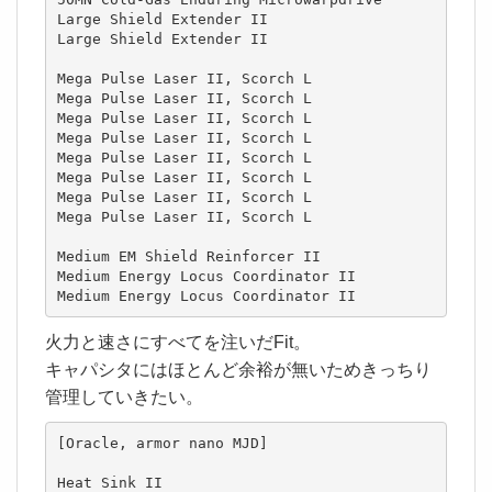
Large Shield Extender II

Large Shield Extender II

Mega Pulse Laser II, Scorch L

Mega Pulse Laser II, Scorch L

Mega Pulse Laser II, Scorch L

Mega Pulse Laser II, Scorch L

Mega Pulse Laser II, Scorch L

Mega Pulse Laser II, Scorch L

Mega Pulse Laser II, Scorch L

Mega Pulse Laser II, Scorch L

Medium EM Shield Reinforcer II

Medium Energy Locus Coordinator II

Medium Energy Locus Coordinator II
火力と速さにすべてを注いだFit。
キャパシタにはほとんど余裕が無いためきっちり
管理していきたい。
[Oracle, armor nano MJD]

Heat Sink II
