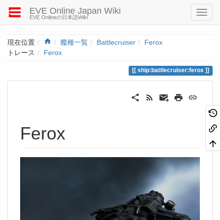
EVE Online Japan Wiki
EVE Onlineの日本語Wiki
Home
現在位置
艦種一覧
Battlecruiser
Ferox
トレース
Ferox
ship:battlecruiser:ferox
Ferox