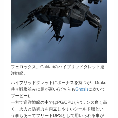
フェロックス。Caldariのハイブリッドタレット巡
洋戦艦。
ハイブリッドタレットにボーナスを持つが、Drake
共々戦艦並みに足が遅い(どちらも
Gnosis
に次いで
ブービー)。
一方で巡洋戦艦の中ではPG/CPUがバランス良く高
く、火力と防御力を両立しやすいシールド艦とい
う事もあってフリートDPSとして用いられる事が