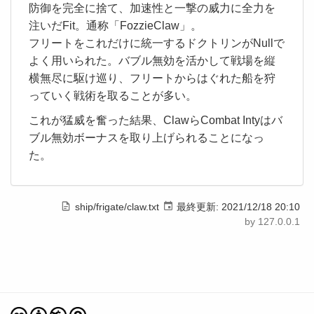
防御を完全に捨て、加速性と一撃の威力に全力を
注いだFit。通称「FozzieClaw」。
フリートをこれだけに統一するドクトリンがNullで
よく用いられた。バブル無効を活かして戦場を縦
横無尽に駆け巡り、フリートからはぐれた船を狩
っていく戦術を取ることが多い。
これが猛威を奮った結果、ClawらCombat Intyはバ
ブル無効ボーナスを取り上げられることになっ
た。
ship/frigate/claw.txt
最終更新:
2021/12/18 20:10
by
127.0.0.1