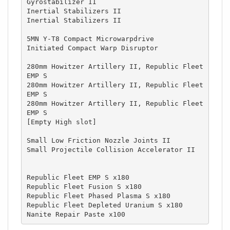
Gyrostabilizer II

Inertial Stabilizers II

Inertial Stabilizers II

5MN Y-T8 Compact Microwarpdrive

Initiated Compact Warp Disruptor

280mm Howitzer Artillery II, Republic Fleet 
EMP S

280mm Howitzer Artillery II, Republic Fleet 
EMP S

280mm Howitzer Artillery II, Republic Fleet 
EMP S

[Empty High slot]

Small Low Friction Nozzle Joints II

Small Projectile Collision Accelerator II

Republic Fleet EMP S x180

Republic Fleet Fusion S x180

Republic Fleet Phased Plasma S x180

Republic Fleet Depleted Uranium S x180

Nanite Repair Paste x100