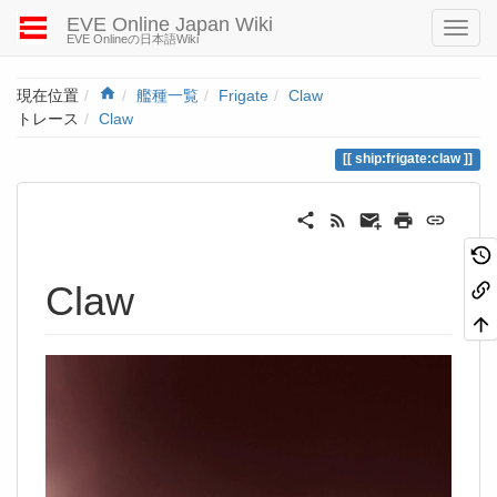
EVE Online Japan Wiki
EVE Onlineの日本語Wiki
Home
現在位置
艦種一覧
Frigate
Claw
トレース
Claw
ship:frigate:claw
Claw