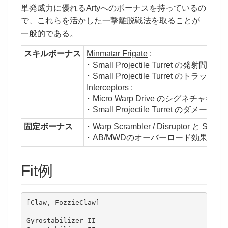
単発威力に優れるArtyへのボーナスを持っているの
で、これらを活かした一撃離脱戦法を取ることが
一般的である。
スキルボーナス
Minmatar Frigate
:
･ Small Projectile Turret の発射間隔 -2
･ Small Projectile Turret のトラッキン
Interceptors
:
･ Micro Warp Drive のシグネチャ半
･ Small Projectile Turret のダメージ +5
固定ボーナス
･ Warp Scrambler / Disruptor と S
･ AB/MWDのオーバーロード効果 +10
Fit例
[Claw, FozzieClaw]

Gyrostabilizer II
